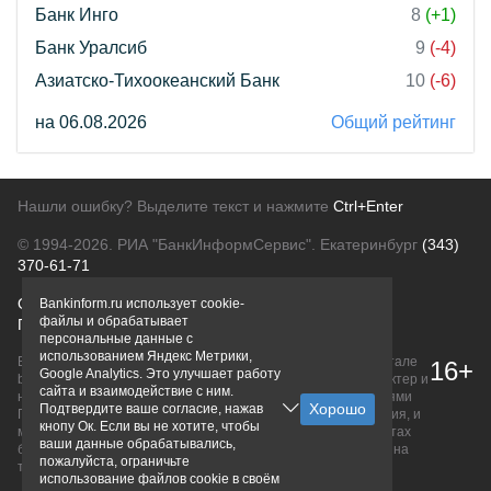
Банк Инго
8
(+1)
Банк Уралсиб
9
(-4)
Азиатско-Тихоокеанский Банк
10
(-6)
на 06.08.2026
Общий рейтинг
Нашли ошибку? Выделите текст и нажмите
Ctrl+Enter
© 1994-2026.
РИА "БанкИнформСервис". Екатеринбург
(343)
370-61-71
О проекте
Политика конфиденциальности
Bankinform.ru использует cookie-
файлы и обрабатывает
Правовая информация
Для рекламодателей
персональные данные с
использованием Яндекс Метрики,
Вся информация о продуктах банков, размещенная на портале
16+
Google Analytics. Это улучшает работу
bankinform.ru, носит исключительно ознакомительный характер и
сайта и взаимодействие с ним.
не является публичной офертой, определяемой положениями
Подтвердите ваше согласие, нажав
ГК РФ. Информация не содержит точного и полного описания, и
кнопу Ок. Если вы не хотите, чтобы
может быть изменена. Конечные условия уточняйте на сайтах
ваши данные обрабатывались,
банков или при личном обращении. Исключительное право на
пожалуйста, ограничьте
товарные знаки принадлежит их правообладателям.
использование файлов cookie в своём