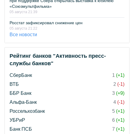
при поддержке Сбера открылась выставка к юбилею
«Союзмультфильма»
05 августа 21:39
Росстат зафиксировал снижение цен
05 августа 21:22
Все новости
Рейтинг банков "Активность пресс-
службы банков"
СберБанк
1
(+1)
ВТБ
2
(-1)
ББР Банк
3
(+9)
Альфа-Банк
4
(-1)
Россельхозбанк
5
(+1)
УБРиР
6
(+1)
Банк ПСБ
7
(+1)