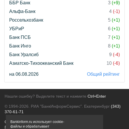
ББР Банк
3
(+9)
Альфа-Банк
4
(-1)
Россельхозбанк
5
(+1)
УБРиР
6
(+1)
Банк ПСБ
7
(+1)
Банк Инго
8
(+1)
Банк Уралсиб
9
(-4)
Азиатско-Тихоокеанский Банк
10
(-6)
на 06.08.2026
Общий рейтинг
Нашли ошибку? Выделите текст и нажмите
Ctrl+Enter
© 1994-2026.
РИА "БанкИнформСервис". Екатеринбург
(343)
370-61-71
О проекте
Политика конфиденциальности
Bankinform.ru использует cookie-
файлы и обрабатывает
Правовая информация
Для рекламодателей