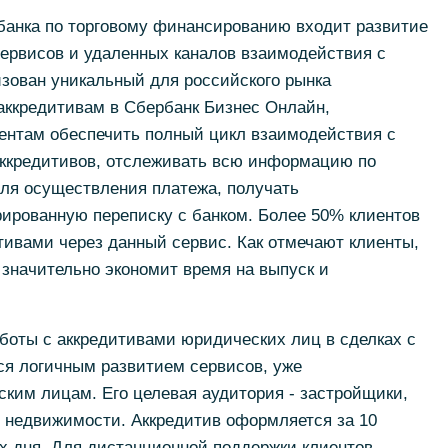
банка по торговому финансированию входит развитие
рвисов и удаленных каналов взаимодействия с
лизован уникальный для российского рынка
аккредитивам в Сбербанк Бизнес Онлайн,
нтам обеспечить полный цикл взаимодействия с
аккредитивов, отслеживать всю информацию по
для осуществления платежа, получать
рированную переписку с банком. Более 50% клиентов
тивами через данный сервис. Как отмечают клиенты,
значительно экономит время на выпуск и
боты с аккредитивами юридических лиц в сделках с
я логичным развитием сервисов, уже
ким лицам. Его целевая аудитория - застройщики,
и недвижимости. Аккредитив оформляется за 10
ах дня. Для дистанционной поддержки клиентов