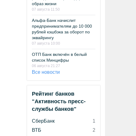
образ жизни
07 августа 11:50
Альфа-Банк начислит
предпринимателям до 10 000
рублей кэшбэка за оборот по
эквайрингу
07 августа 10:00
ОТП Банк включён в белый
список Минцифры
06 августа 21:27
Все новости
Рейтинг банков
"Активность пресс-
службы банков"
СберБанк
1
ВТБ
2