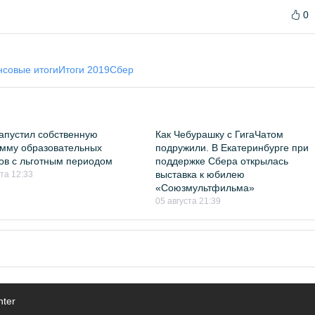
0
совые итоги
Итоги 2019
Сбер
апустил собственную
Как Чебурашку с ГигаЧатом
мму образовательных
подружили. В Екатеринбурге при
ов с льготным периодом
поддержке Сбера открылась
выставка к юбилею
ста 12:33
«Союзмультфильма»
05 августа 21:39
nter