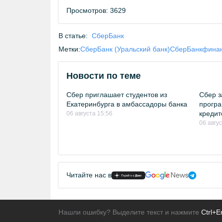
Просмотров: 3629
В статье:
СберБанк
Метки:
СберБанк (Уральский банк)
СберБанк
финан
Новости по теме
Сбер приглашает студентов из
Сбер з
Екатеринбурга в амбассадоры банка
програ
кредит
06 августа 15:56
06 авгу
Читайте нас в
Нашли ошибку? Выделите текст и нажмите
Ctrl+E