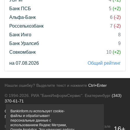
Банк ПСБ
5
(+2)
Альфа-Банк
6
(-2)
Россельхозбанк
7
(-2)
Банк Инго
8
Банк Уралсиб
9
Совкомбанк
10
(+2)
на 07.08.2026
Общий рейтинг
Нашли ошибку? Выделите текст и нажмите
Ctrl+Enter
© 1994-2026.
РИА "БанкИнформСервис". Екатеринбург
(343)
370-61-71
О проекте
Политика конфиденциальности
Bankinform.ru использует cookie-
файлы и обрабатывает
Правовая информация
Для рекламодателей
персональные данные с
использованием Яндекс Метрики,
Вся информация о продуктах банков, размещенная на портале
16+
Google Analytics. Это улучшает работу