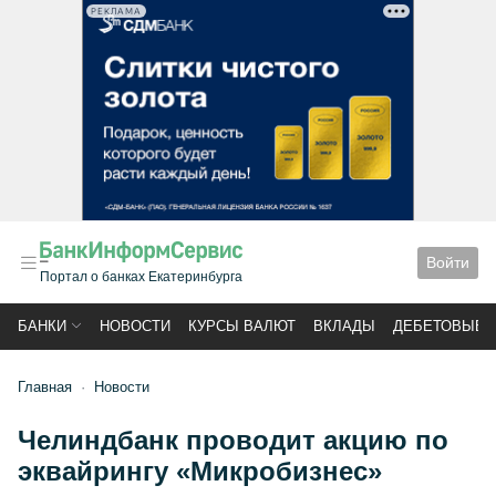
РЕКЛАМА
Войти
Портал о банках Екатеринбурга
БАНКИ
НОВОСТИ
КУРСЫ ВАЛЮТ
ВКЛАДЫ
ДЕБЕТОВЫЕ 
Главная
Новости
Челиндбанк проводит акцию по
эквайрингу «Микробизнес»