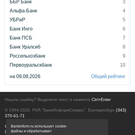
ББР Банк
3
Альфа-Банк
4
УБРиР
5
Банк Инго
6
Банк ПСБ
7
Банк Уралсиб
8
Россельхозбанк
9
Первоуральскбанк
10
на 09.08.2026
Общий рейтинг
Нашли ошибку? Выделите текст и нажмите
Ctrl+Enter
© 1994-2026.
РИА "БанкИнформСервис". Екатеринбург
(343)
370-61-71
О проекте
Политика конфиденциальности
Bankinform.ru использует cookie-
файлы и обрабатывает
Правовая информация
Для рекламодателей