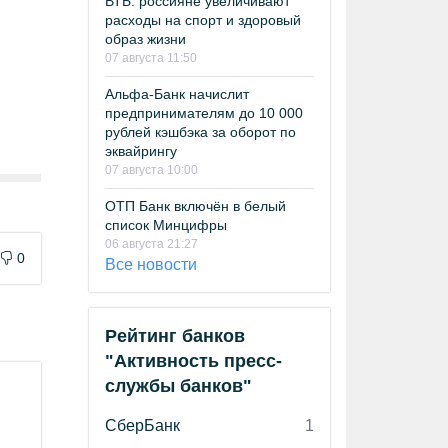
ВТБ: россияне увеличивают
расходы на спорт и здоровый
образ жизни
07 августа 11:50
Альфа-Банк начислит
предпринимателям до 10 000
рублей кэшбэка за оборот по
эквайрингу
07 августа 10:00
ОТП Банк включён в белый
список Минцифры
06 августа 21:27
0
Все новости
Рейтинг банков
"Активность пресс-
службы банков"
СберБанк
1