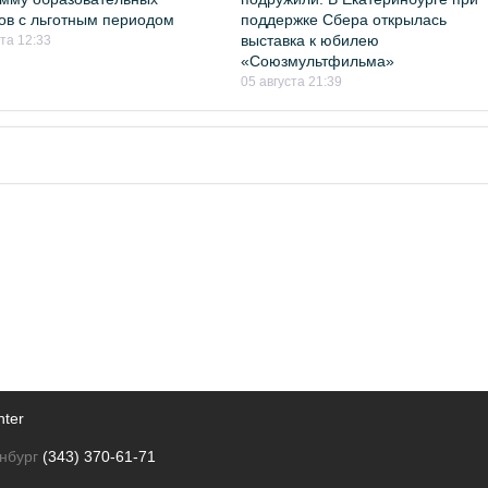
ов с льготным периодом
поддержке Сбера открылась
выставка к юбилею
ста 12:33
«Союзмультфильма»
05 августа 21:39
nter
нбург
(343) 370-61-71