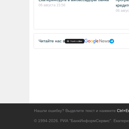
кредит
06 августа 15:56
06 авгу
Читайте нас в
Нашли ошибку? Выделите текст и нажмите
Ctrl+E
© 1994-2026.
РИА "БанкИнформСервис". Екатери