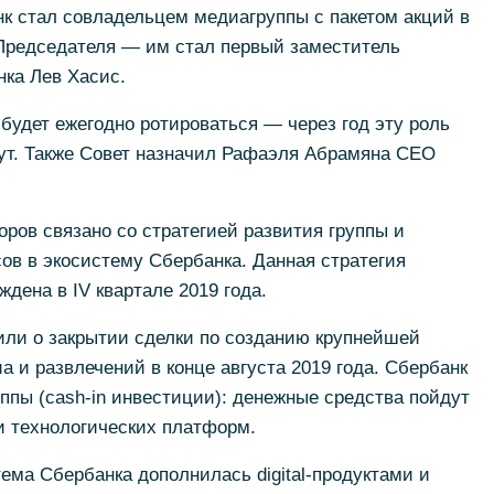
нк стал совладельцем медиагруппы с пакетом акций в
 Председателя — им стал первый заместитель
ка Лев Хасис.
будет ежегодно ротироваться — через год эту роль
ут. Также Совет назначил Рафаэля Абрамяна CEO
ров связано со стратегией развития группы и
сов в экосистему Сбербанка. Данная стратегия
дена в IV квартале 2019 года.
или о закрытии сделки по созданию крупнейшей
а и развлечений в конце августа 2019 года. Сбербанк
ппы (cash-in инвестиции): денежные средства пойдут
и технологических платформ.
тема Сбербанка дополнилась digital-продуктами и