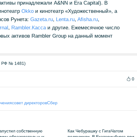
активы принадлежали A&NN и Era Capital). В
инотеатр
Оkkо
и кинотеатр «Художественный», а
рсов Рунета:
Gazeta.ru
,
Lenta.ru
,
Afisha.ru
,
rnal
,
Rambler.Касса
и другие. Ежемесячное число
вых активов Rambler Group на данный момент
Б РФ № 1481)
0
чения
совет директоров
Сбер
апустил собственную
Как Чебурашку с ГигаЧатом
мму образовательных
подружили. В Екатеринбурге при