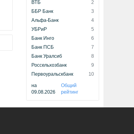
ВТБ
2
ББР Банк
3
Альфа-Банк
4
УБРиР
5
Банк Инго
6
Банк ПСБ
7
Банк Уралсиб
8
Россельхозбанк
9
Первоуральскбанк
10
на
Общий
09.08.2026
рейтинг