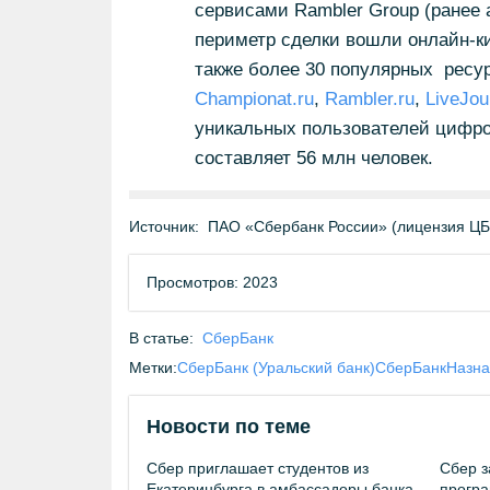
сервисами Rambler Group (ранее 
периметр сделки вошли онлайн-к
также более 30 популярных ресу
Championat.ru
,
Rambler.ru
,
LiveJou
уникальных пользователей цифро
составляет 56 млн человек.
Источник:
ПАО «Сбербанк России» (лицензия Ц
Просмотров: 2023
В статье:
СберБанк
Метки:
СберБанк (Уральский банк)
СберБанк
Назна
Новости по теме
Сбер приглашает студентов из
Сбер з
Екатеринбурга в амбассадоры банка
програ