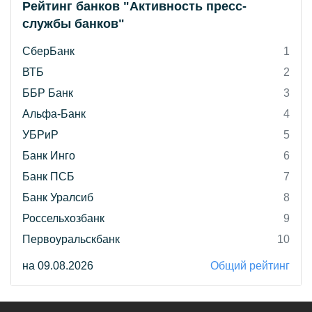
Рейтинг банков "Активность пресс-
службы банков"
СберБанк
1
ВТБ
2
ББР Банк
3
Альфа-Банк
4
УБРиР
5
Банк Инго
6
Банк ПСБ
7
Банк Уралсиб
8
Россельхозбанк
9
Первоуральскбанк
10
на 09.08.2026
Общий рейтинг