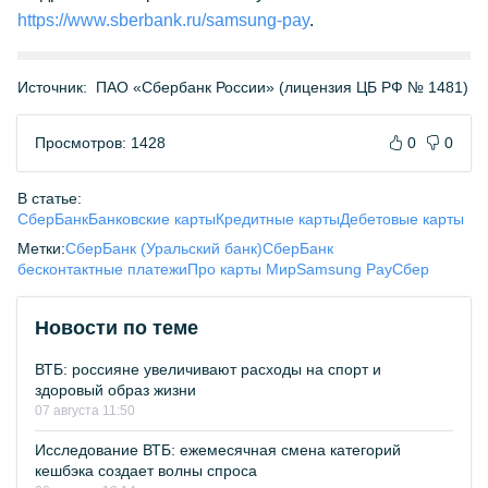
https://www.sberbank.ru/samsung-pay
.
Источник:
ПАО «Сбербанк России» (лицензия ЦБ РФ № 1481)
Просмотров: 1428
0
0
В статье:
СберБанк
Банковские карты
Кредитные карты
Дебетовые карты
Метки:
СберБанк (Уральский банк)
СберБанк
бесконтактные платежи
Про карты Мир
Samsung Pay
Сбер
Новости по теме
ВТБ: россияне увеличивают расходы на спорт и
здоровый образ жизни
07 августа 11:50
Исследование ВТБ: ежемесячная смена категорий
кешбэка создает волны спроса