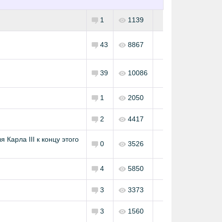
1
1139
43
8867
39
10086
1
2050
2
4417
Карла III к концу этого
0
3526
4
5850
3
3373
3
1560