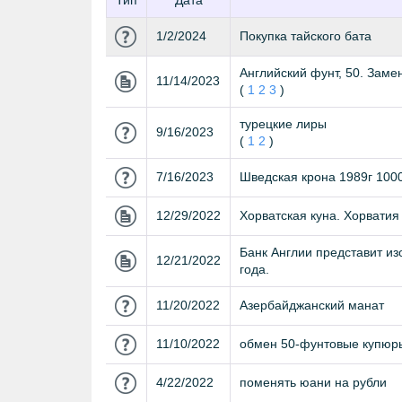
Тип
Дата
1/2/2024
Покупка тайского бата
Английский фунт, 50. Замен
11/14/2023
(
1
2
3
)
турецкие лиры
9/16/2023
(
1
2
)
7/16/2023
Шведская крона 1989г 1000
12/29/2022
Хорватская куна. Хорватия 
Банк Англии представит из
12/21/2022
года.
11/20/2022
Азербайджанский манат
11/10/2022
обмен 50-фунтовые купюр
4/22/2022
поменять юани на рубли