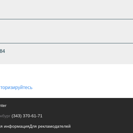
=84
торизируйтесь
nter
нбург
(343) 370-61-71
ая информация
Для рекламодателей