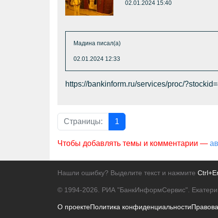
02.01.2024 15:40
Мадина писал(а)
02.01.2024 12:33
https://bankinform.ru/services/proc/?stockid
Страницы:
1
Чтобы добавлять темы и комментарии —
ав
Нашли ошибку? Выделите текст и нажмите
Ctrl+E
© 1994-2026.
РИА "БанкИнформСервис". Екатери
О проекте
Политика конфиденциальности
Правов