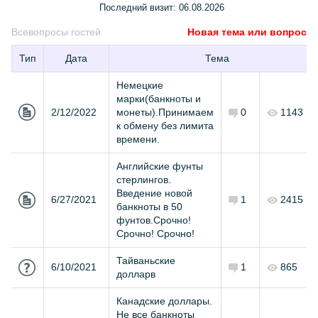
Последний визит:
06.08.2026
Все
вопросы гостей
Новая тема или вопрос
Тип
Дата
Тема
Немецкие
марки(банкноты и
2/12/2022
монеты).Принимаем
0
1143
к обмену без лимита
времени.
Английские фунты
стерлингов.
Введение новой
6/27/2021
1
2415
банкноты в 50
фунтов.Срочно!
Срочно! Срочно!
Тайваньские
6/10/2021
1
865
долларв
Канадские доллары.
Не все банкноты