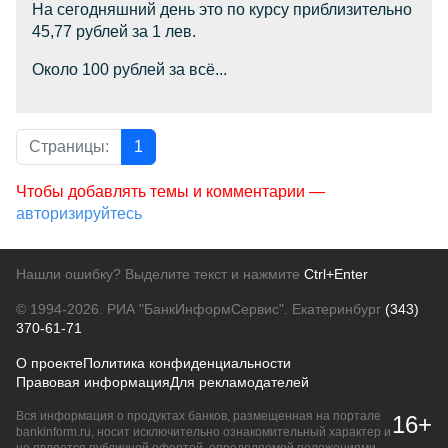
На сегодняшний день это по курсу приблизительно
45,77 рублей за 1 лев.
Около 100 рублей за всё...
Страницы:
1
Чтобы добавлять темы и комментарии —
авторизируйтесь
Нашли ошибку? Выделите текст и нажмите
Ctrl+Enter
© 1994-2026.
РИА "БанкИнформСервис". Екатеринбург
(343)
370-61-71
О проекте
Политика конфиденциальности
Правовая информация
Для рекламодателей
Вся информация о продуктах банков, размещенная на портале
16+
bankinform.ru, носит исключительно ознакомительный характер и