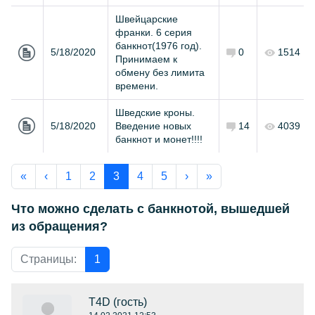
Швейцарские
франки. 6 серия
банкнот(1976 год).
5/18/2020
0
1514
Принимаем к
обмену без лимита
времени.
Шведские кроны.
5/18/2020
Введение новых
14
4039
банкнот и монет!!!!
«
‹
1
2
3
4
5
›
»
Что можно сделать с банкнотой, вышедшей
из обращения?
Страницы:
1
T4D
(гость)