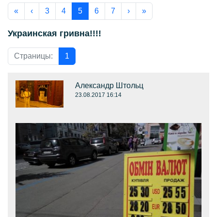
«
‹
3
4
5
6
7
›
»
Украинская гривна!!!!
Страницы:
1
Александр Штольц
23.08.2017 16:14