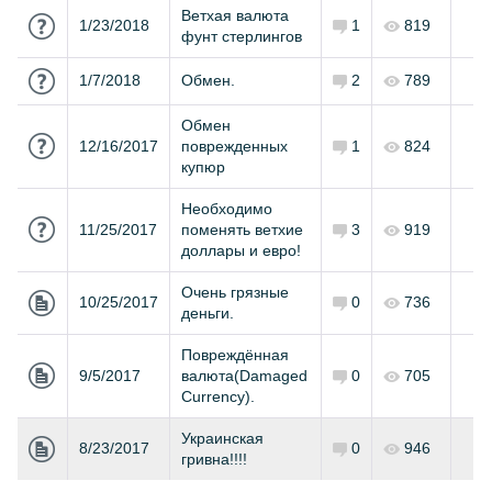
Ветхая валюта
1/23/2018
1
819
фунт стерлингов
1/7/2018
Обмен.
2
789
Обмен
12/16/2017
поврежденных
1
824
купюр
Необходимо
11/25/2017
поменять ветхие
3
919
доллары и евро!
Очень грязные
10/25/2017
0
736
деньги.
Повреждённая
9/5/2017
валюта(Damaged
0
705
Currency).
Украинская
8/23/2017
0
946
гривна!!!!