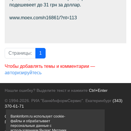
подешевеет до 31 грн за доллар.
www.moex.com/n16861/?nt=113
Страницы:
1
Чтобы добавлять темы и комментарии —
авторизируйтесь
Нашли ошибку? Выделите текст и нажмите
Ctrl+Enter
© 1994-2026.
РИА "БанкИнформСервис". Екатеринбург
(343)
370-61-71
О проекте
Политика конфиденциальности
Bankinform.ru использует cookie-
файлы и обрабатывает
Правовая информация
Для рекламодателей
персональные данные с
использованием Яндекс Метрики,