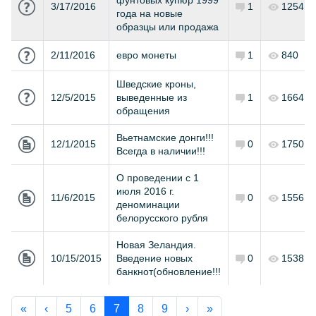
фунтовых купюр 1999
3/17/2016
1
1254
года на новые
образцы или продажа
2/11/2016
евро монеты
1
840
Шведские кроны,
12/5/2015
выведенные из
1
1664
обращения
Вьетнамские донги!!!
12/1/2015
0
1750
Всегда в наличии!!!
О проведении с 1
июля 2016 г.
11/6/2015
0
1556
деноминации
белорусского рубля
Новая Зеландия.
10/15/2015
Введение новых
0
1538
банкнот(обновление!!!
«
‹
5
6
7
8
9
›
»