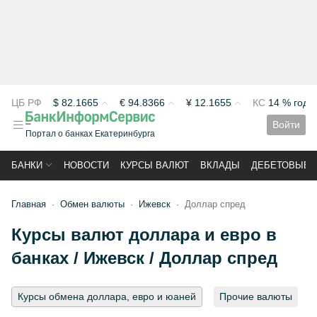
ЦБ РФ
$
82.1665
€
94.8366
¥
12.1655
КС
14 % год
Войти
Портал о банках Екатеринбурга
БАНКИ
НОВОСТИ
КУРСЫ ВАЛЮТ
ВКЛАДЫ
ДЕБЕТОВЫЕ 
Главная
Обмен валюты
Ижевск
Доллар спред
Курсы валют доллара и евро в
банках / Ижевск / Доллар спред
Курсы обмена доллара, евро и юаней
Прочие валюты