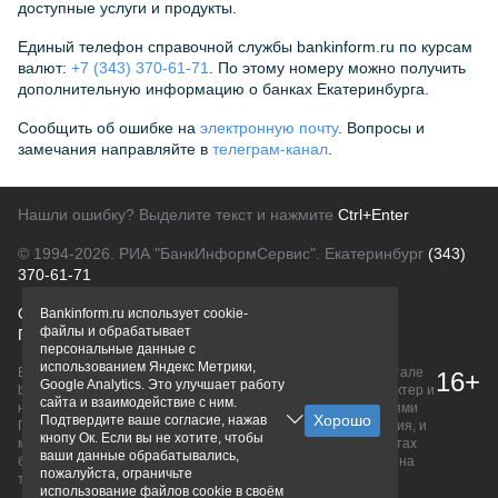
доступные услуги и продукты.
Единый телефон справочной службы bankinform.ru по курсам
валют:
+7 (343) 370-61-71
. По этому номеру можно получить
дополнительную информацию о банках Екатеринбурга.
Сообщить об ошибке на
электронную почту
. Вопросы и
замечания направляйте в
телеграм-канал
.
Нашли ошибку? Выделите текст и нажмите
Ctrl+Enter
© 1994-2026.
РИА "БанкИнформСервис". Екатеринбург
(343)
370-61-71
О проекте
Политика конфиденциальности
Bankinform.ru использует cookie-
файлы и обрабатывает
Правовая информация
Для рекламодателей
персональные данные с
использованием Яндекс Метрики,
Вся информация о продуктах банков, размещенная на портале
16+
Google Analytics. Это улучшает работу
bankinform.ru, носит исключительно ознакомительный характер и
сайта и взаимодействие с ним.
не является публичной офертой, определяемой положениями
Подтвердите ваше согласие, нажав
ГК РФ. Информация не содержит точного и полного описания, и
кнопу Ок. Если вы не хотите, чтобы
может быть изменена. Конечные условия уточняйте на сайтах
ваши данные обрабатывались,
банков или при личном обращении. Исключительное право на
пожалуйста, ограничьте
товарные знаки принадлежит их правообладателям.
использование файлов cookie в своём