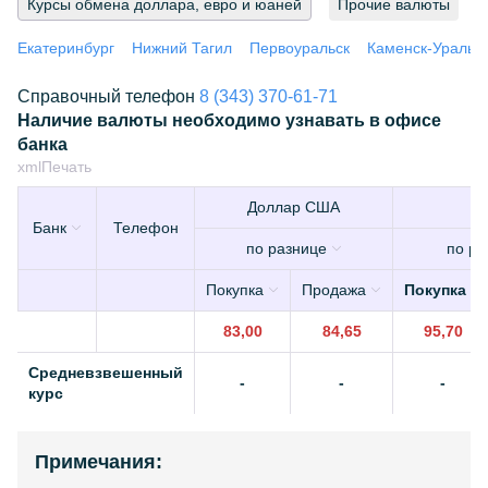
Курсы обмена доллара, евро и юаней
Прочие валюты
Екатеринбург
Нижний Тагил
Первоуральск
Каменск-Уральс
Справочный телефон
8 (343) 370-61-71
Наличие валюты необходимо узнавать в офисе
банка
xml
Печать
Доллар США
Е
Банк
Телефон
по разнице
по ра
Покупка
Продажа
Покупка
83,00
84,65
95,70
Средневзвешенный
-
-
-
курс
Примечания: