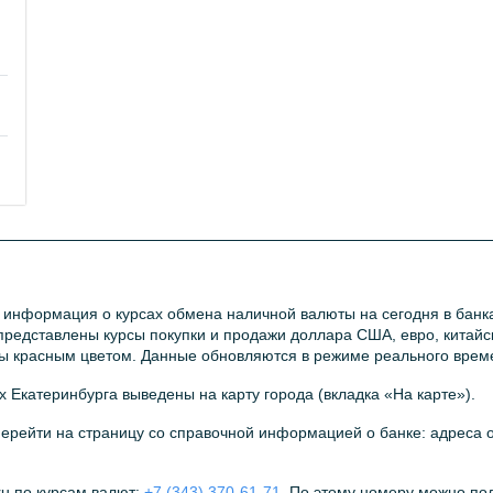
 информация о курсах обмена наличной валюты на сегодня в банка
 представлены курсы покупки и продажи доллара США, евро, китайс
ы красным цветом. Данные обновляются в режиме реального врем
х Екатеринбурга выведены на карту города (вкладка «На карте»).
перейти на страницу со справочной информацией о банке: адреса 
u по курсам валют:
+7 (343) 370-61-71
. По этому номеру можно п