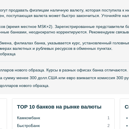
огут продавать физлицам наличную валюту, которая поступила к н
чен, поступающая валюта может быстро закончиться. Уточняйте на
сов (время местное MSK+2). Зарегистрированные представители б
енные банками, неоднократно корректируются. Рекомендуем связыв
обмена, филиалах банка, указывается курс, установленный головн
змерах валютных и рублевых ресурсов в обменных пунктах.
 образца
лларов нового образца. Курсы в разных офисах банка отличаются.
а сумму менее 300 долл.США или евро взимается комиссия 300 ру
долларов нового образца.
TOP 10 банков на рынке валюты
С
Камкомбанк
1
БыстроБанк
2