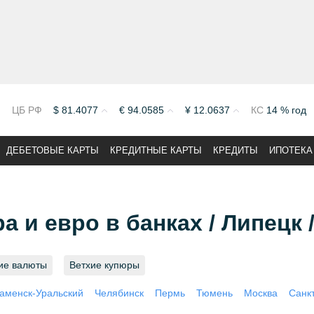
ЦБ РФ
$
81.4077
€
94.0585
¥
12.0637
КС
14 % год
ДЕБЕТОВЫЕ КАРТЫ
КРЕДИТНЫЕ КАРТЫ
КРЕДИТЫ
ИПОТЕКА
 и евро в банках / Липецк 
ие валюты
Ветхие купюры
аменск-Уральский
Челябинск
Пермь
Тюмень
Москва
Санк