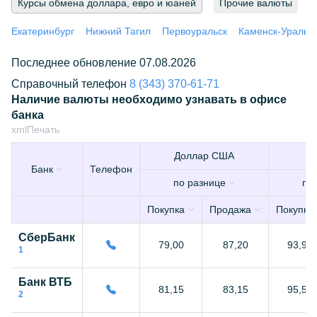
Курсы обмена доллара, евро и юаней
Прочие валюты
Екатеринбург
Нижний Тагил
Первоуральск
Каменск-Уральс
Последнее обновление 07.08.2026
Справочный телефон
8 (343) 370-61-71
Наличие валюты необходимо узнавать в офисе
банка
xml
Печать
Доллар США
Банк
Телефон
по разнице
по
Покупка
Продажа
Покупка
СберБанк
79,00
87,20
93,90
1
Банк ВТБ
81,15
83,15
95,55
2