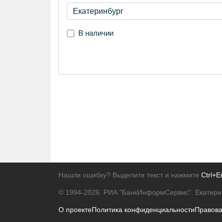
В наличии
Нашли ошибку? Выделите текст и нажмите
Ctrl+E
© 1994-2026.
РИА "БанкИнформСервис". Екатери
О проекте
Политика конфиденциальности
Правов