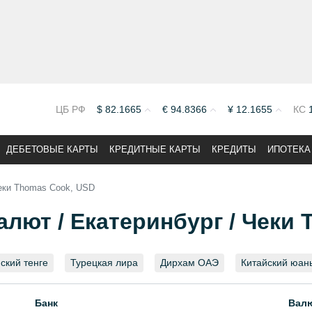
ЦБ РФ
$
82.1665
€
94.8366
¥
12.1655
КС
ДЕБЕТОВЫЕ КАРТЫ
КРЕДИТНЫЕ КАРТЫ
КРЕДИТЫ
ИПОТЕКА
еки Thomas Cook, USD
алют / Екатеринбург / Чеки
ский тенге
Турецкая лира
Дирхам ОАЭ
Китайский юан
Банк
Вал