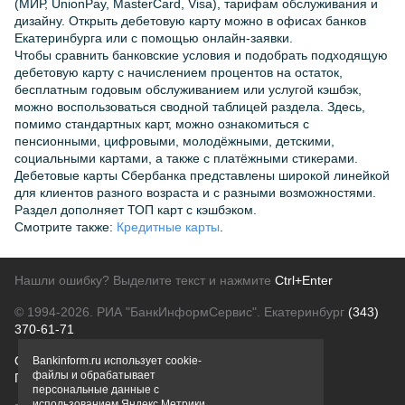
(МИР, UnionPay, MasterCard, Visa), тарифам обслуживания и
дизайну. Открыть дебетовую карту можно в офисах банков
Екатеринбурга или с помощью онлайн-заявки.
Чтобы сравнить банковские условия и подобрать подходящую
дебетовую карту с начислением процентов на остаток,
бесплатным годовым обслуживанием или услугой кэшбэк,
можно воспользоваться сводной таблицей раздела. Здесь,
помимо стандартных карт, можно ознакомиться с
пенсионными, цифровыми, молодёжными, детскими,
социальными картами, а также с платёжными стикерами.
Дебетовые карты Сбербанка представлены широкой линейкой
для клиентов разного возраста и с разными возможностями.
Раздел дополняет ТОП карт с кэшбэком.
Смотрите также:
Кредитные карты
.
Нашли ошибку? Выделите текст и нажмите
Ctrl+Enter
© 1994-2026.
РИА "БанкИнформСервис". Екатеринбург
(343)
370-61-71
О проекте
Политика конфиденциальности
Bankinform.ru использует cookie-
файлы и обрабатывает
Правовая информация
Для рекламодателей
персональные данные с
использованием Яндекс Метрики,