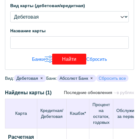
Вид карты (дебетовая/кредитная)
Название карты
Найти
Банки
Сбросить
Загрузка...
Вид:
Дебетовая
Банк:
Абсолют Банк
Сбросить все
Найдены карты (1)
Последние обновления
в рублях
Процент
Кредитная/
на
Обслужива
Карта
Кэшбэк*
Дебетовая
остаток,
за первый
годовых
Расчетная