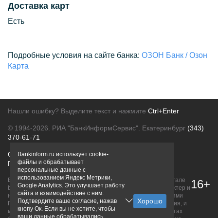
Доставка карт
Есть
Подробные условия на сайте банка:
ОЗОН Банк / Озон
Карта
Нашли ошибку? Выделите текст и нажмите
Ctrl+Enter
© 1994-2026.
РИА "БанкИнформСервис". Екатеринбург
(343)
370-61-71
О проекте
Политика конфиденциальности
Bankinform.ru использует cookie-
файлы и обрабатывает
Правовая информация
Для рекламодателей
персональные данные с
использованием Яндекс Метрики,
Вся информация о продуктах банков, размещенная на портале
16+
Google Analytics. Это улучшает работу
bankinform.ru, носит исключительно ознакомительный характер и
сайта и взаимодействие с ним.
не является публичной офертой, определяемой положениями
Подтвердите ваше согласие, нажав
ГК РФ. Информация не содержит точного и полного описания, и
кнопу Ок. Если вы не хотите, чтобы
может быть изменена. Конечные условия уточняйте на сайтах
ваши данные обрабатывались,