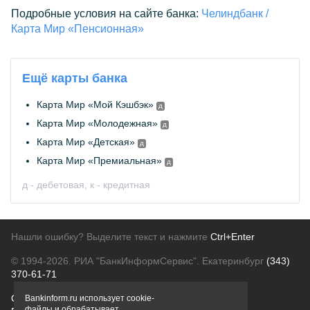
Подробные условия на сайте банка:
Челиндбанк /
Карта Мир «Пенсионная»
Ещё карты банка
Карта Мир «Мой Кэшбэк»
д
Карта Мир «Молодежная»
д
Карта Мир «Детская»
д
Карта Мир «Премиальная»
д
д - дебетовая, к - кредитная
Нашли ошибку? Выделите текст и нажмите
Ctrl+Enter
© 1994-2026.
РИА "БанкИнформСервис". Екатеринбург
(343)
370-61-71
О проекте
Политика конфиденциальности
Bankinform.ru использует cookie-
файлы и обрабатывает