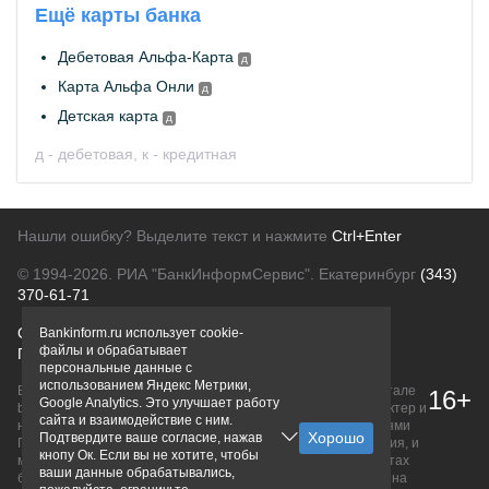
Ещё карты банка
Дебетовая Альфа-Карта
д
Карта Альфа Онли
д
Детская карта
д
д - дебетовая, к - кредитная
Нашли ошибку? Выделите текст и нажмите
Ctrl+Enter
© 1994-2026.
РИА "БанкИнформСервис". Екатеринбург
(343)
370-61-71
О проекте
Политика конфиденциальности
Bankinform.ru использует cookie-
файлы и обрабатывает
Правовая информация
Для рекламодателей
персональные данные с
использованием Яндекс Метрики,
Вся информация о продуктах банков, размещенная на портале
16+
Google Analytics. Это улучшает работу
bankinform.ru, носит исключительно ознакомительный характер и
сайта и взаимодействие с ним.
не является публичной офертой, определяемой положениями
Подтвердите ваше согласие, нажав
ГК РФ. Информация не содержит точного и полного описания, и
кнопу Ок. Если вы не хотите, чтобы
может быть изменена. Конечные условия уточняйте на сайтах
ваши данные обрабатывались,
банков или при личном обращении. Исключительное право на