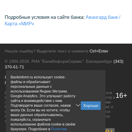
Подробные условия на сайте банка:
Авангард банк /
Карта «МИР»
Нашли ошибку? Выделите текст и нажмите
Ctrl+Enter
© 1994-2026.
РИА "БанкИнформСервис". Екатеринбург
(343)
370-61-71
О проекте
Политика конфиденциальности
Bankinform.ru использует cookie-
файлы и обрабатывает
Правовая информация
Для рекламодателей
персональные данные с
использованием Яндекс Метрики,
Вся информация о продуктах банков, размещенная на портале
16+
Google Analytics. Это улучшает работу
bankinform.ru, носит исключительно ознакомительный характер и
сайта и взаимодействие с ним.
не является публичной офертой, определяемой положениями
Подтвердите ваше согласие, нажав
ГК РФ. Информация не содержит точного и полного описания, и
кнопу Ок. Если вы не хотите, чтобы
может быть изменена. Конечные условия уточняйте на сайтах
ваши данные обрабатывались,
банков или при личном обращении. Исключительное право на
пожалуйста, ограничьте
товарные знаки принадлежит их правообладателям.
использование файлов cookie в своём
браузере. Подробнее в
Политике