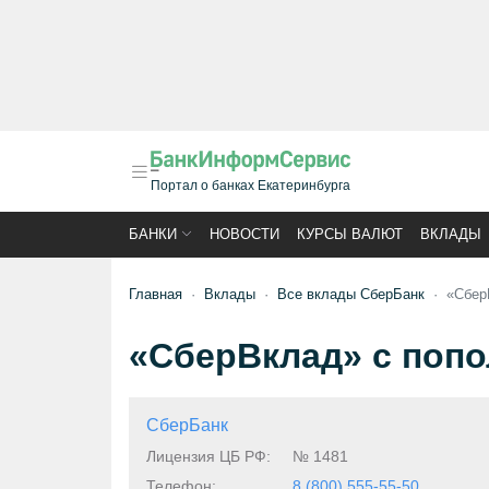
Портал о банках Екатеринбурга
БАНКИ
НОВОСТИ
КУРСЫ ВАЛЮТ
ВКЛАДЫ
Главная
Вклады
Все вклады СберБанк
«Сбер
«СберВклад» с попо
СберБанк
Лицензия ЦБ РФ:
№ 1481
Телефон:
8 (800) 555-55-50