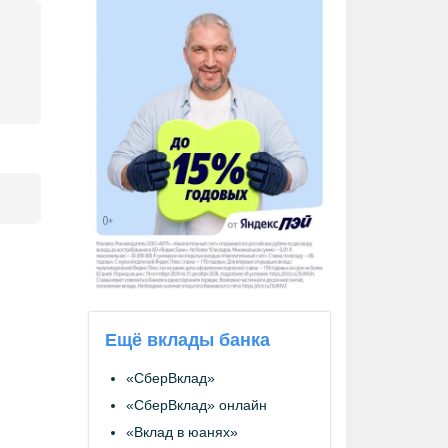
Ещё вклады банка
«СберВклад»
«СберВклад» онлайн
«Вклад в юанях»