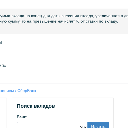
мма вклада на конец дня даты внесения вклада, увеличенная в д
ую сумму, то на превышение начислят ½ от ставки по вкладу,
ы
ия»
нением / СберБанк
Поиск вкладов
Банк:
Искать