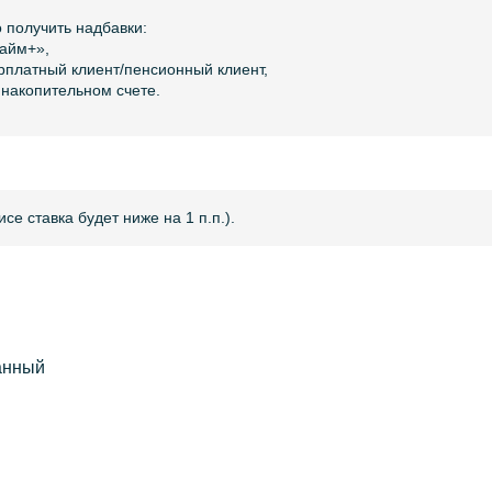
 получить надбавки:
райм+»,
зарплатный клиент/пенсионный клиент,
а накопительном счете.
е ставка будет ниже на 1 п.п.).
анный