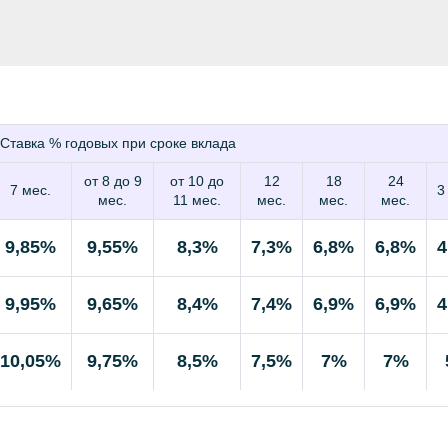
Ставка % годовых при сроке вклада
от 8 до 9
от 10 до
12
18
24
7 мес.
3
мес.
11 мес.
мес.
мес.
мес.
9,85%
9,55%
8,3%
7,3%
6,8%
6,8%
4
9,95%
9,65%
8,4%
7,4%
6,9%
6,9%
4
10,05%
9,75%
8,5%
7,5%
7%
7%