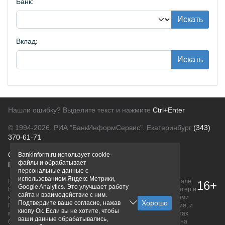
Банк:
Искать
Вклад:
Искать
Нашли ошибку? Выделите текст и нажмите
Ctrl+Enter
© 1994-2026.
РИА "БанкИнформСервис". Екатеринбург
(343)
370-61-71
О проекте
Политика конфиденциальности
Bankinform.ru использует cookie-
файлы и обрабатывает
Правовая информация
Для рекламодателей
персональные данные с
использованием Яндекс Метрики,
Вся информация о продуктах банков, размещенная на портале
16+
Google Analytics. Это улучшает работу
bankinform.ru, носит исключительно ознакомительный характер и
сайта и взаимодействие с ним.
не является публичной офертой, определяемой положениями
Подтвердите ваше согласие, нажав
ГК РФ. Информация не содержит точного и полного описания, и
кнопу Ок. Если вы не хотите, чтобы
может быть изменена. Конечные условия уточняйте на сайтах
ваши данные обрабатывались,
банков или при личном обращении. Исключительное право на