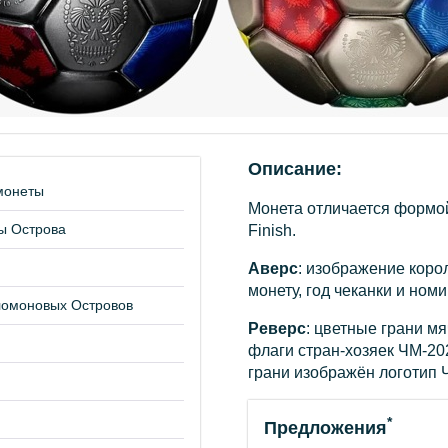
Описание:
монеты
Монета отличается формой
ы Острова
Finish.
Аверс
: изображение корол
монету, год чеканки и номи
омоновых Островов
Реверс
: цветные грани мя
флаги стран-хозяек ЧМ-20
грани изображён логотип 
*
Предложения