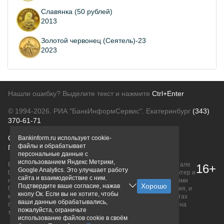
Славянка (50 рублей)
2013
Золотой червонец (Сеятель)-23
2023
Нашли ошибку? Выделите текст и нажмите
Ctrl+Enter
© 1994-2026.
РИА "БанкИнформСервис". Екатеринбург
(343)
370-61-71
О проекте
Политика конфиденциальности
Bankinform.ru использует cookie-
файлы и обрабатывает
Правовая информация
Для рекламодателей
персональные данные с
использованием Яндекс Метрики,
Вся информация о продуктах банков, размещенная на портале
16+
Google Analytics. Это улучшает работу
bankinform.ru, носит исключительно ознакомительный характер и
сайта и взаимодействие с ним.
не является публичной офертой, определяемой положениями
Подтвердите ваше согласие, нажав
ГК РФ. Информация не содержит точного и полного описания, и
кнопу Ок. Если вы не хотите, чтобы
может быть изменена. Конечные условия уточняйте на сайтах
ваши данные обрабатывались,
банков или при личном обращении. Исключительное право на
пожалуйста, ограничьте
товарные знаки принадлежит их правообладателям.
использование файлов cookie в своём