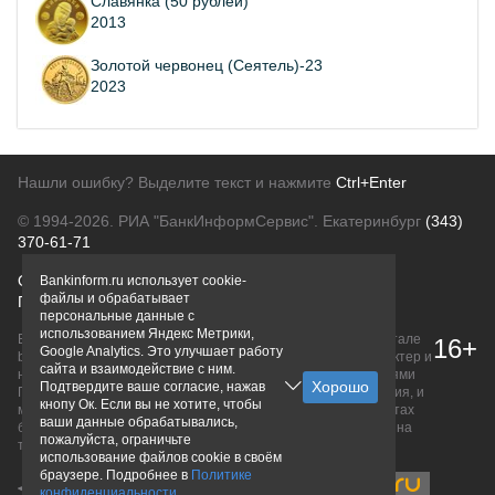
Славянка (50 рублей)
2013
Золотой червонец (Сеятель)-23
2023
Нашли ошибку? Выделите текст и нажмите
Ctrl+Enter
© 1994-2026.
РИА "БанкИнформСервис". Екатеринбург
(343)
370-61-71
О проекте
Политика конфиденциальности
Bankinform.ru использует cookie-
файлы и обрабатывает
Правовая информация
Для рекламодателей
персональные данные с
использованием Яндекс Метрики,
Вся информация о продуктах банков, размещенная на портале
16+
Google Analytics. Это улучшает работу
bankinform.ru, носит исключительно ознакомительный характер и
сайта и взаимодействие с ним.
не является публичной офертой, определяемой положениями
Подтвердите ваше согласие, нажав
ГК РФ. Информация не содержит точного и полного описания, и
кнопу Ок. Если вы не хотите, чтобы
может быть изменена. Конечные условия уточняйте на сайтах
ваши данные обрабатывались,
банков или при личном обращении. Исключительное право на
пожалуйста, ограничьте
товарные знаки принадлежит их правообладателям.
использование файлов cookie в своём
браузере. Подробнее в
Политике
конфиденциальности
.