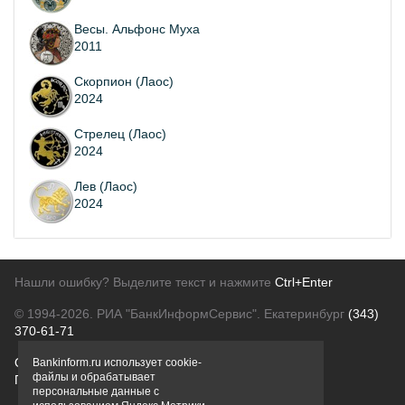
Весы. Альфонс Муха
2011
Скорпион (Лаос)
2024
Стрелец (Лаос)
2024
Лев (Лаос)
2024
Нашли ошибку? Выделите текст и нажмите
Ctrl+Enter
© 1994-2026.
РИА "БанкИнформСервис". Екатеринбург
(343)
370-61-71
О проекте
Политика конфиденциальности
Bankinform.ru использует cookie-
файлы и обрабатывает
Правовая информация
Для рекламодателей
персональные данные с