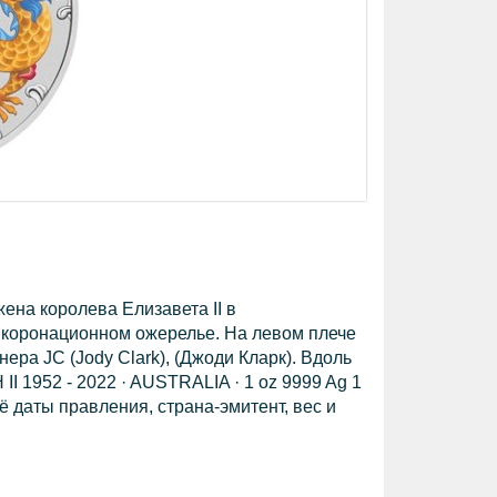
ена королева Елизавета II в
 коронационном ожерелье. На левом плече
ра JC (Jody Clark), (Джоди Кларк). Вдоль
II 1952 - 2022 · AUSTRALIA · 1 oz 9999 Ag 1
её даты правления, страна-эмитент, вес и