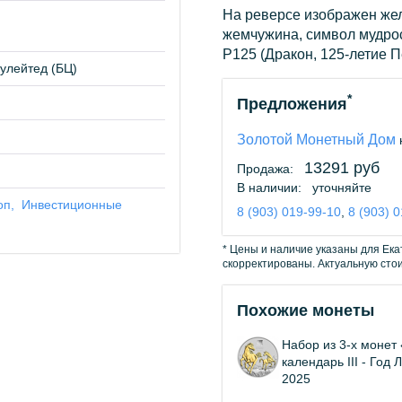
На реверсе изображен же
жемчужина, символ мудро
P125 (Дракон, 125-летие П
улейтед (БЦ)
*
Предложения
Золотой Монетный Дом
13291 руб
Продажа:
В наличии:
уточняйте
оп
Инвестиционные
8 (903) 019-99-10
,
8 (903) 
* Цены и наличие указаны для Ека
скорректированы. Актуальную сто
Похожие монеты
Набор из 3-х монет
календарь III - Год
2025