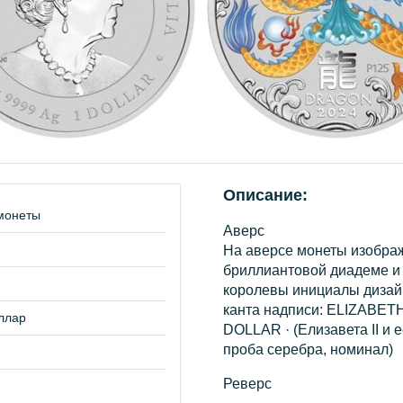
Описание:
монеты
Аверс
На аверсе монеты изображ
бриллиантовой диадеме и
королевы инициалы дизайне
канта надписи: ELIZABETH 
ллар
DOLLAR · (Елизавета II и 
проба серебра, номинал)
Реверс