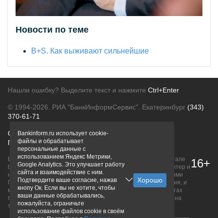
Новости по теме
B+S. Как выживают сильнейшие
Нашли ошибку? Выделите текст и нажмите
Ctrl+Enter
© 1994-2026.
РИА "БанкИнформСервис". Екатеринбург
(343)
370-61-71
О проекте
Политика конфиденциальности
Bankinform.ru использует cookie-
файлы и обрабатывает
Правовая информация
Для рекламодателей
персональные данные с
использованием Яндекс Метрики,
Вся информация о продуктах банков, размещенная на портале
16+
Google Analytics. Это улучшает работу
bankinform.ru, носит исключительно ознакомительный характер и
сайта и взаимодействие с ним.
не является публичной офертой, определяемой положениями
Подтвердите ваше согласие, нажав
ГК РФ. Информация не содержит точного и полного описания, и
кнопу Ок. Если вы не хотите, чтобы
может быть изменена. Конечные условия уточняйте на сайтах
ваши данные обрабатывались,
банков или при личном обращении. Исключительное право на
пожалуйста, ограничьте
товарные знаки принадлежит их правообладателям.
использование файлов cookie в своём