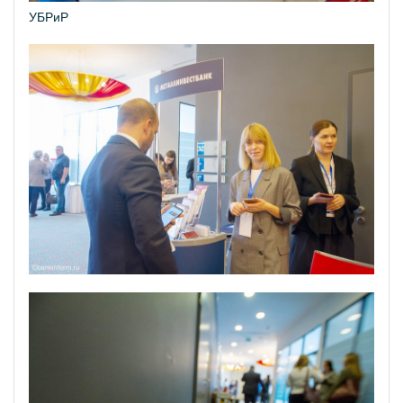
УБРиР