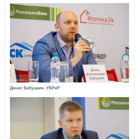
Денис Бабушкин, УБРиР