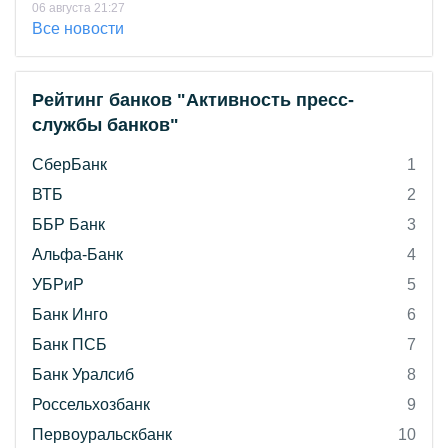
06 августа 21:27
Все новости
Рейтинг банков "Активность пресс-
службы банков"
СберБанк
1
ВТБ
2
ББР Банк
3
Альфа-Банк
4
УБРиР
5
Банк Инго
6
Банк ПСБ
7
Банк Уралсиб
8
Россельхозбанк
9
Первоуральскбанк
10