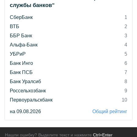
службы банков"
СберБанк
1
ВТБ
2
ББР Банк
3
Альфа-Банк
4
УБРиР
5
Банк Инго
6
Банк ПСБ
7
Банк Уралсиб
8
Россельхозбанк
9
Первоуральскбанк
10
на 09.08.2026
Общий рейтинг
Нашли ошибку? Выделите текст и нажмите
Ctrl+Enter