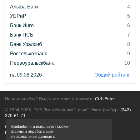
Альфа-Банк
4
УБРиР
5
Банк Инго
6
Банк ПСБ
7
Банк Уралсиб
8
Россельхозбанк
9
Первоуральскбанк
10
на 09.08.2026
Общий рейтинг
Нашли ошибку? Выделите текст и нажмите
Ctrl+Enter
© 1994-2026.
РИА "БанкИнформСервис". Екатеринбург
(343)
370-61-71
О проекте
Политика конфиденциальности
Bankinform.ru использует cookie-
файлы и обрабатывает
Правовая информация
Для рекламодателей
персональные данные с