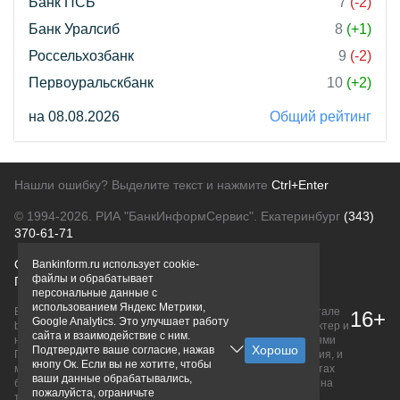
Банк ПСБ
7
(-2)
Банк Уралсиб
8
(+1)
Россельхозбанк
9
(-2)
Первоуральскбанк
10
(+2)
на 08.08.2026
Общий рейтинг
Нашли ошибку? Выделите текст и нажмите
Ctrl+Enter
© 1994-2026.
РИА "БанкИнформСервис". Екатеринбург
(343)
370-61-71
О проекте
Политика конфиденциальности
Bankinform.ru использует cookie-
файлы и обрабатывает
Правовая информация
Для рекламодателей
персональные данные с
использованием Яндекс Метрики,
Вся информация о продуктах банков, размещенная на портале
16+
Google Analytics. Это улучшает работу
bankinform.ru, носит исключительно ознакомительный характер и
сайта и взаимодействие с ним.
не является публичной офертой, определяемой положениями
Подтвердите ваше согласие, нажав
ГК РФ. Информация не содержит точного и полного описания, и
кнопу Ок. Если вы не хотите, чтобы
может быть изменена. Конечные условия уточняйте на сайтах
ваши данные обрабатывались,
банков или при личном обращении. Исключительное право на
пожалуйста, ограничьте
товарные знаки принадлежит их правообладателям.