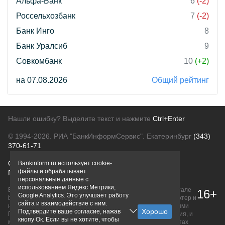
Альфа-Банк
6
(-2)
Россельхозбанк
7
(-2)
Банк Инго
8
Банк Уралсиб
9
Совкомбанк
10
(+2)
на 07.08.2026
Общий рейтинг
Нашли ошибку? Выделите текст и нажмите
Ctrl+Enter
© 1994-2026.
РИА "БанкИнформСервис". Екатеринбург
(343)
370-61-71
О проекте
Политика конфиденциальности
Bankinform.ru использует cookie-
файлы и обрабатывает
Правовая информация
Для рекламодателей
персональные данные с
использованием Яндекс Метрики,
Вся информация о продуктах банков, размещенная на портале
16+
Google Analytics. Это улучшает работу
bankinform.ru, носит исключительно ознакомительный характер и
сайта и взаимодействие с ним.
не является публичной офертой, определяемой положениями
Подтвердите ваше согласие, нажав
ГК РФ. Информация не содержит точного и полного описания, и
кнопу Ок. Если вы не хотите, чтобы
может быть изменена. Конечные условия уточняйте на сайтах