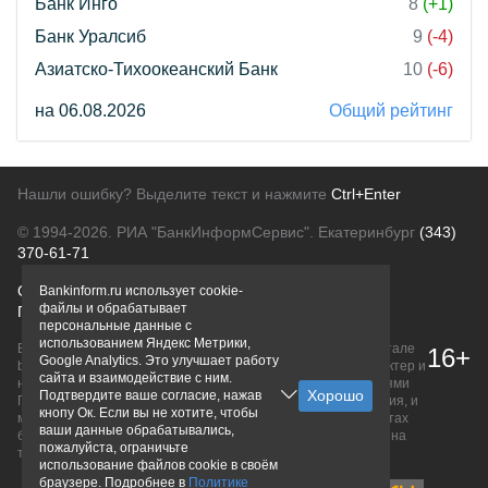
Банк Инго
8
(+1)
Банк Уралсиб
9
(-4)
Азиатско-Тихоокеанский Банк
10
(-6)
на 06.08.2026
Общий рейтинг
Нашли ошибку? Выделите текст и нажмите
Ctrl+Enter
© 1994-2026.
РИА "БанкИнформСервис". Екатеринбург
(343)
370-61-71
О проекте
Политика конфиденциальности
Bankinform.ru использует cookie-
файлы и обрабатывает
Правовая информация
Для рекламодателей
персональные данные с
использованием Яндекс Метрики,
Вся информация о продуктах банков, размещенная на портале
16+
Google Analytics. Это улучшает работу
bankinform.ru, носит исключительно ознакомительный характер и
сайта и взаимодействие с ним.
не является публичной офертой, определяемой положениями
Подтвердите ваше согласие, нажав
ГК РФ. Информация не содержит точного и полного описания, и
кнопу Ок. Если вы не хотите, чтобы
может быть изменена. Конечные условия уточняйте на сайтах
ваши данные обрабатывались,
банков или при личном обращении. Исключительное право на
пожалуйста, ограничьте
товарные знаки принадлежит их правообладателям.
использование файлов cookie в своём
браузере. Подробнее в
Политике