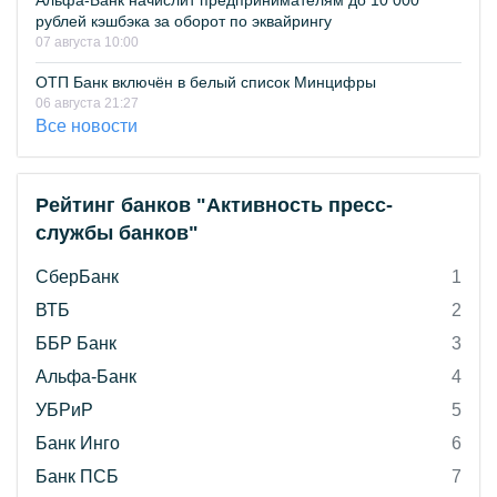
Альфа-Банк начислит предпринимателям до 10 000
рублей кэшбэка за оборот по эквайрингу
07 августа 10:00
ОТП Банк включён в белый список Минцифры
06 августа 21:27
Все новости
Рейтинг банков "Активность пресс-
службы банков"
СберБанк
1
ВТБ
2
ББР Банк
3
Альфа-Банк
4
УБРиР
5
Банк Инго
6
Банк ПСБ
7