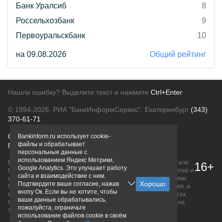
Банк Уралсиб
8
Россельхозбанк
9
Первоуральскбанк
10
на 09.08.2026
Общий рейтинг
Нашли ошибку? Выделите текст и нажмите
Ctrl+Enter
© 1994-2026.
РИА "БанкИнформСервис". Екатеринбург
(343)
370-61-71
О проекте
Политика конфиденциальности
Bankinform.ru использует cookie-
файлы и обрабатывает
Правовая информация
Для рекламодателей
персональные данные с
использованием Яндекс Метрики,
Вся информация о продуктах банков, размещенная на портале
16+
Google Analytics. Это улучшает работу
bankinform.ru, носит исключительно ознакомительный характер и
сайта и взаимодействие с ним.
не является публичной офертой, определяемой положениями
Подтвердите ваше согласие, нажав
ГК РФ. Информация не содержит точного и полного описания, и
кнопу Ок. Если вы не хотите, чтобы
может быть изменена. Конечные условия уточняйте на сайтах
ваши данные обрабатывались,
банков или при личном обращении. Исключительное право на
пожалуйста, ограничьте
товарные знаки принадлежит их правообладателям.
использование файлов cookie в своём