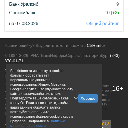
Банк Уралсиб
9
Совкомбанк
10
(+2)
на 07.08.2026
Общий рейтинг
Нашли ошибку? Выделите текст и нажмите
Ctrl+Enter
© 1994-2026.
РИА "БанкИнформСервис". Екатеринбург
(343)
370-61-71
О проекте
Политика конфиденциальности
Bankinform.ru использует cookie-
файлы и обрабатывает
Правовая информация
Для рекламодателей
персональные данные с
использованием Яндекс Метрики,
Вся информация о продуктах банков, размещенная на портале
16+
Google Analytics. Это улучшает работу
bankinform.ru, носит исключительно ознакомительный характер и
сайта и взаимодействие с ним.
не является публичной офертой, определяемой положениями
Подтвердите ваше согласие, нажав
ГК РФ. Информация не содержит точного и полного описания, и
кнопу Ок. Если вы не хотите, чтобы
может быть изменена. Конечные условия уточняйте на сайтах
ваши данные обрабатывались,
банков или при личном обращении. Исключительное право на
пожалуйста, ограничьте
товарные знаки принадлежит их правообладателям.
использование файлов cookie в своём
браузере. Подробнее в
Политике
конфиденциальности
.