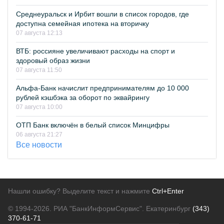
Среднеуральск и Ирбит вошли в список городов, где
доступна семейная ипотека на вторичку
07 августа 12:13
ВТБ: россияне увеличивают расходы на спорт и
здоровый образ жизни
07 августа 11:50
Альфа-Банк начислит предпринимателям до 10 000
рублей кэшбэка за оборот по эквайрингу
07 августа 10:00
ОТП Банк включён в белый список Минцифры
06 августа 21:27
Все новости
Нашли ошибку? Выделите текст и нажмите
Ctrl+Enter
© 1994-2026.
РИА "БанкИнформСервис". Екатеринбург
(343)
370-61-71