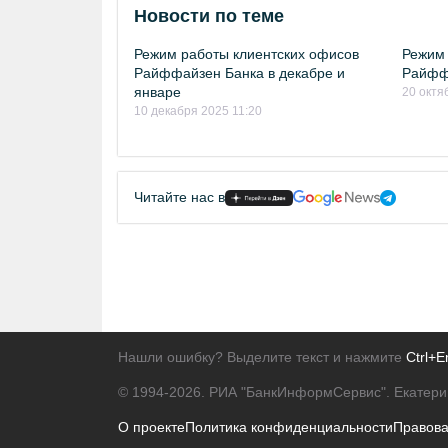
Новости по теме
Режим работы клиентских офисов
Режим 
Райффайзен Банка в декабре и
Райффа
январе
20 октя
10 декабря 2025 11:20
Читайте нас в
Нашли ошибку? Выделите текст и нажмите
Ctrl+E
© 1994-2026.
РИА "БанкИнформСервис". Екатери
О проекте
Политика конфиденциальности
Правов