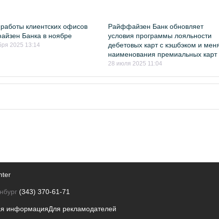
работы клиентских офисов
Райффайзен Банк обновляет
йзен Банка в ноябре
условия программы лояльности
дебетовых карт с кэшбэком и мен
бря 2025 13:14
наименования премиальных карт
28 июля 2025 11:04
nter
нбург
(343) 370-61-71
ая информация
Для рекламодателей