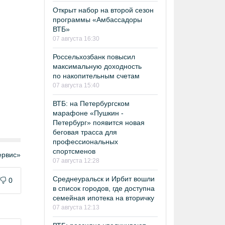
Открыт набор на второй сезон
программы «Амбассадоры
ВТБ»
07 августа 16:30
Россельхозбанк повысил
максимальную доходность
по накопительным счетам
07 августа 15:40
ВТБ: на Петербургском
марафоне «Пушкин -
Петербург» появится новая
беговая трасса для
профессиональных
спортсменов
рвис»
07 августа 12:28
Среднеуральск и Ирбит вошли
0
в список городов, где доступна
семейная ипотека на вторичку
07 августа 12:13