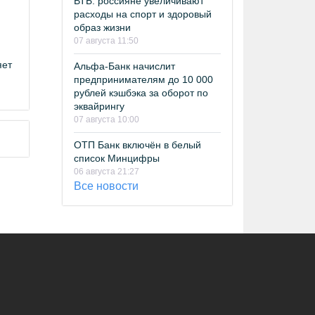
ВТБ: россияне увеличивают
расходы на спорт и здоровый
образ жизни
07 августа 11:50
яет
Альфа-Банк начислит
предпринимателям до 10 000
рублей кэшбэка за оборот по
эквайрингу
07 августа 10:00
ОТП Банк включён в белый
список Минцифры
06 августа 21:27
Все новости