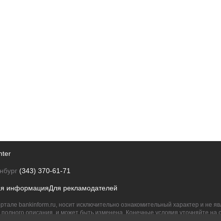
nter
нбург
(343) 370-61-71
ая информация
Для рекламодателей
ртале bankinform.ru, носит исключительно ознакомительный характер и не 
полного описания, и может быть изменена. Конечные условия уточняйте на 
их правообладателям.