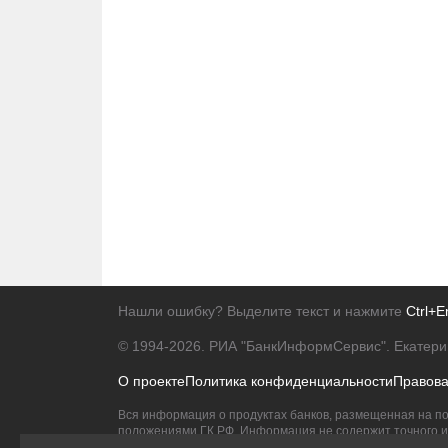
Нашли ошибку? Выделите текст и нажмите
Ctrl+E
© 1994-2026.
РИА "БанкИнформСервис". Екатери
О проекте
Политика конфиденциальности
Правов
Вся информация о продуктах банков, размещенная на по
положениями ГК РФ. Информация не содержит точного и 
Исключительное право на товарные знаки принадлежит 