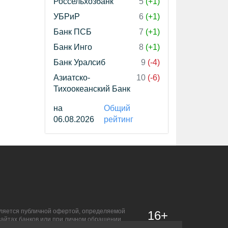
Россельхозбанк
5
(+1)
УБРиР
6
(+1)
Банк ПСБ
7
(+1)
Банк Инго
8
(+1)
Банк Уралсиб
9
(-4)
Азиатско-
10
(-6)
Тихоокеанский Банк
на
Общий
06.08.2026
рейтинг
является публичной офертой, определяемой
16+
сайтах банков или при личном обращении.