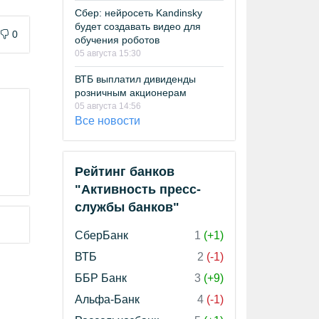
Сбер: нейросеть Kandinsky
будет создавать видео для
0
обучения роботов
05 августа 15:30
ВТБ выплатил дивиденды
розничным акционерам
05 августа 14:56
Все новости
Рейтинг банков
"Активность пресс-
службы банков"
СберБанк
1
(+1)
ВТБ
2
(-1)
ББР Банк
3
(+9)
Альфа-Банк
4
(-1)