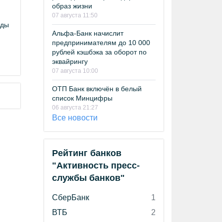
образ жизни
07 августа 11:50
оды
Альфа-Банк начислит
предпринимателям до 10 000
рублей кэшбэка за оборот по
эквайрингу
07 августа 10:00
ОТП Банк включён в белый
список Минцифры
06 августа 21:27
Все новости
Рейтинг банков
"Активность пресс-
службы банков"
СберБанк
1
ВТБ
2