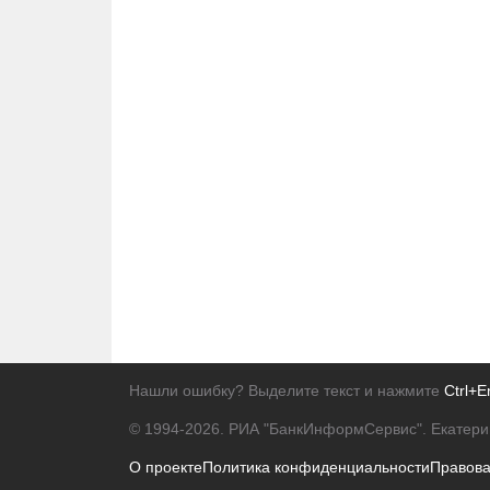
Нашли ошибку? Выделите текст и нажмите
Ctrl+E
© 1994-2026.
РИА "БанкИнформСервис". Екатери
О проекте
Политика конфиденциальности
Правов