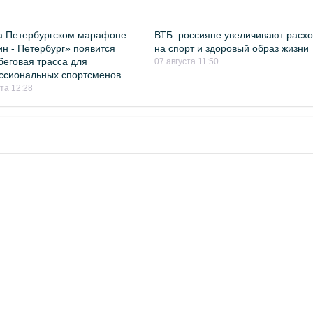
а Петербургском марафоне
ВТБ: россияне увеличивают расх
н - Петербург» появится
на спорт и здоровый образ жизни
беговая трасса для
07 августа 11:50
ссиональных спортсменов
ста 12:28