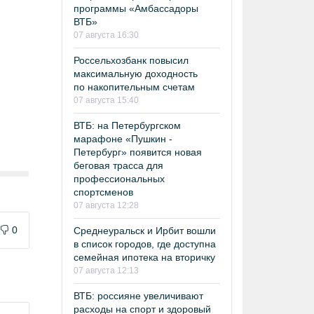
программы «Амбассадоры
ВТБ»
07 августа 16:30
Россельхозбанк повысил
максимальную доходность
по накопительным счетам
07 августа 15:40
ВТБ: на Петербургском
марафоне «Пушкин -
Петербург» появится новая
беговая трасса для
профессиональных
спортсменов
07 августа 12:28
0
Среднеуральск и Ирбит вошли
в список городов, где доступна
семейная ипотека на вторичку
07 августа 12:13
ВТБ: россияне увеличивают
расходы на спорт и здоровый