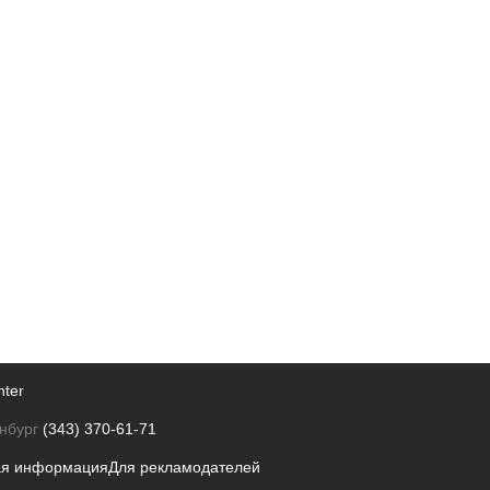
nter
нбург
(343) 370-61-71
ая информация
Для рекламодателей