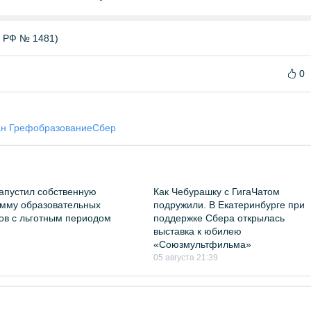
Б РФ № 1481)
0
н Греф
образование
Сбер
апустил собственную
Как Чебурашку с ГигаЧатом
мму образовательных
подружили. В Екатеринбурге при
ов с льготным периодом
поддержке Сбера открылась
выставка к юбилею
«Союзмультфильма»
05 августа 21:39