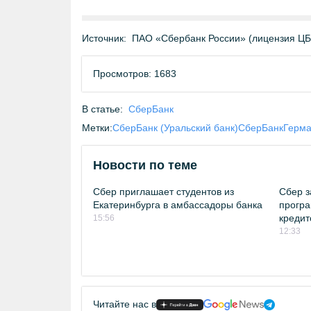
Источник:
ПАО «Сбербанк России» (лицензия Ц
Просмотров: 1683
В статье:
СберБанк
Метки:
СберБанк (Уральский банк)
СберБанк
Герма
Новости по теме
Сбер приглашает студентов из
Сбер з
Екатеринбурга в амбассадоры банка
програ
кредит
15:56
12:33
Читайте нас в