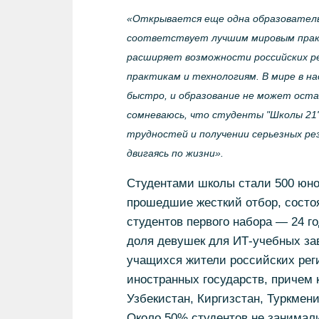
«Открывается еще одна образователь
соответствует лучшим мировым практ
расширяет возможности российских р
практикам и технологиям. В мире в н
быстро, и образование не может остав
сомневаюсь, что студенты "Школы 21"
трудностей и получении серьезных рез
двигаясь по жизни».
Студентами школы стали 500 юно
прошедшие жесткий отбор, состоя
студентов первого набора — 24 г
доля девушек для ИТ-учебных за
учащихся жители российских реги
иностранных государств, причем к
Узбекистан, Киргизстан, Туркмени
Около 50% студентов не занимал