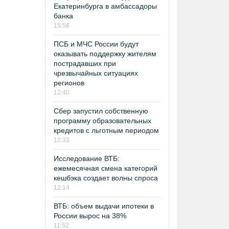
Екатеринбурга в амбассадоры
банка
15:56
ПСБ и МЧС России будут
оказывать поддержку жителям
пострадавших при
чрезвычайных ситуациях
регионов
12:40
Сбер запустил собственную
программу образовательных
кредитов с льготным периодом
12:33
Исследование ВТБ:
ежемесячная смена категорий
кешбэка создает волны спроса
12:14
ВТБ: объем выдачи ипотеки в
России вырос на 38%
11:52