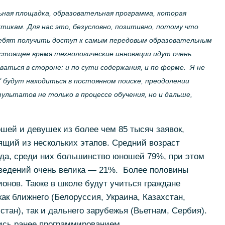
ная площадка, образовательная программа, которая
икам. Для нас это, безусловно, позитивно, потому что
ебят получить доступ к самым передовым образовательным
астоящее время технологические инновации идут очень
аться в стороне: и по сути содержания, и по форме. Я не
 будут находиться в постоянном поиске, преодолении
ультатов не только в процессе обучения, но и дальше,
шей и девушек из более чем 85 тысяч заявок,
щий из нескольких этапов. Средний возраст
ода, среди них большинство юношей 79%, при этом
ведений очень велика — 21%. Более половины
онов. Также в школе будут учиться граждане
ак ближнего (Белоруссия, Украина, Казахстан,
стан), так и дальнего зарубежья (Вьетнам, Сербия).
ись ранее программированием.