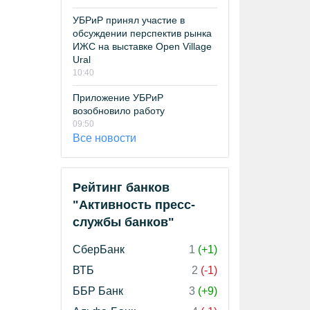
УБРиР принял участие в
обсуждении перспектив рынка
ИЖС на выставке Open Village
Ural
10:40
Приложение УБРиР
возобновило работу
09:50
Все новости
Рейтинг банков
"Активность пресс-
службы банков"
СберБанк
1
(+1)
ВТБ
2
(-1)
ББР Банк
3
(+9)