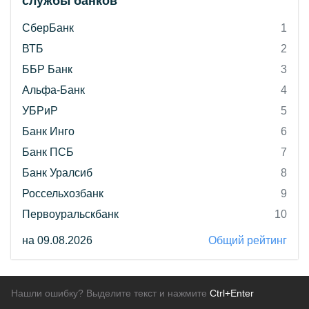
службы банков"
СберБанк
1
ВТБ
2
ББР Банк
3
Альфа-Банк
4
УБРиР
5
Банк Инго
6
Банк ПСБ
7
Банк Уралсиб
8
Россельхозбанк
9
Первоуральскбанк
10
на 09.08.2026
Общий рейтинг
Нашли ошибку? Выделите текст и нажмите
Ctrl+Enter