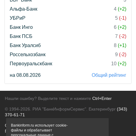
Альфа-Банк
4
(+2)
УБРиР
5
(-1)
Банк Инго
6
(+2)
Банк ПСБ
7
(-2)
Банк Уралсиб
8
(+1)
Россельхозбанк
9
(-2)
Первоуральскбанк
10
(+2)
на 08.08.2026
Общий рейтинг
Нашли ошибку? Выделите текст и нажмите
Ctrl+Enter
© 1994-2026.
РИА "БанкИнформСервис". Екатеринбург
(343)
370-61-71
О проекте
Политика конфиденциальности
Bankinform.ru использует cookie-
файлы и обрабатывает
Правовая информация
Для рекламодателей
персональные данные с