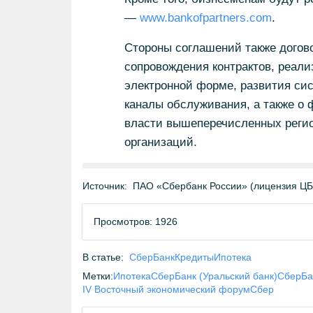
—
www.bankofpartners.com
.
Стороны соглашений также догов
сопровождения контрактов, реали
электронной форме, развития си
каналы обслуживания, а также о
власти вышеперечисленных регио
организаций.
Источник:
ПАО «Сбербанк России» (лицензия Ц
Просмотров: 1926
В статье:
СберБанк
Кредиты
Ипотека
Метки:
Ипотека
СберБанк (Уральский банк)
СберБа
IV Восточный экономический форум
Сбер