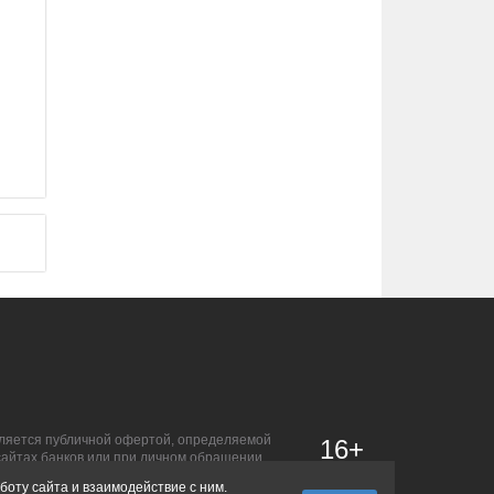
является публичной офертой, определяемой
16+
сайтах банков или при личном обращении.
боту сайта и взаимодействие с ним.