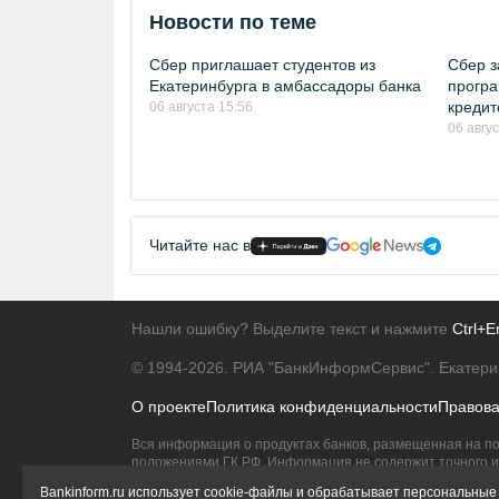
Новости по теме
Сбер приглашает студентов из
Сбер з
Екатеринбурга в амбассадоры банка
програ
кредит
06 августа 15:56
06 авгу
Читайте нас в
Нашли ошибку? Выделите текст и нажмите
Ctrl+E
© 1994-2026.
РИА "БанкИнформСервис". Екатери
О проекте
Политика конфиденциальности
Правов
Вся информация о продуктах банков, размещенная на по
положениями ГК РФ. Информация не содержит точного и 
Исключительное право на товарные знаки принадлежит 
Bankinform.ru использует cookie-файлы и обрабатывает персональные 