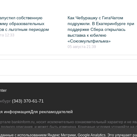
апустил собственную
Как Чебурашку с ГигаЧатом
мму образовательных
подружили. В Екатеринбурге при
ов с льготным периодом
поддержке Сбера открылась
выставка к юбилею
ста 12:33
«Союзмультфильма»
05 августа 21:39
nter
нбург
(343) 370-61-71
ая информация
Для рекламодателей
ртале bankinform.ru, носит исключительно ознакомительный характер и не 
полного описания, и может быть изменена. Конечные условия уточняйте на 
их правообладателям.
данные с использованием Яндекс Метрики, Google Analytics. Это улучшает ра