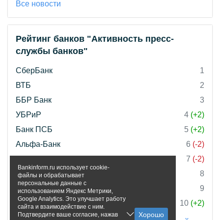
Все новости
Рейтинг банков "Активность пресс-
службы банков"
СберБанк
1
ВТБ
2
ББР Банк
3
УБРиР
4
(+2)
Банк ПСБ
5
(+2)
Альфа-Банк
6
(-2)
Россельхозбанк
7
(-2)
Bankinform.ru использует cookie-
Банк Инго
8
файлы и обрабатывает
персональные данные с
Банк Уралсиб
9
использованием Яндекс Метрики,
Google Analytics. Это улучшает работу
Совкомбанк
10
(+2)
сайта и взаимодействие с ним.
Подтвердите ваше согласие, нажав