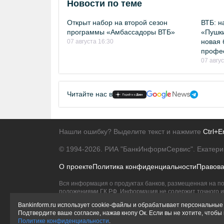
Новости по теме
Открыт набор на второй сезон
ВТБ: н
программы «Амбассадоры ВТБ»
«Пушки
новая 
07 августа 16:30
профе
07 авгу
Читайте нас в
Нашли ошибку? Выделите текст и нажмите
Ctrl+E
© 1994-2026.
РИА "БанкИнформСервис". Екатери
О проекте
Политика конфиденциальности
Правов
Вся информация о продуктах банков, размещенная на по
положениями ГК РФ. Информация не содержит точного и 
Исключительное право на товарные знаки принадлежит 
Bankinform.ru использует cookie-файлы и обрабатывает персональные 
Подтвердите ваше согласие, нажав кнопу Ок. Если вы не хотите, чтоб
Политике конфиденциальности
.