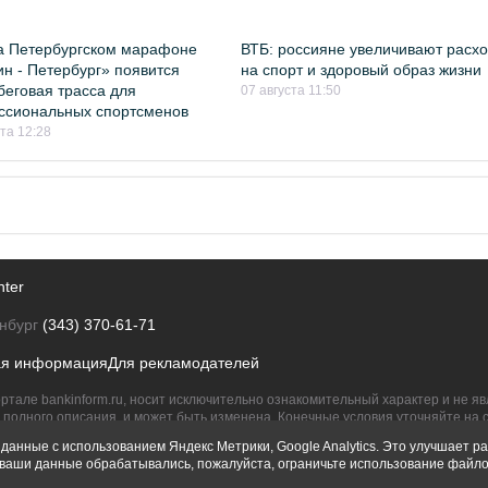
а Петербургском марафоне
ВТБ: россияне увеличивают расх
н - Петербург» появится
на спорт и здоровый образ жизни
беговая трасса для
07 августа 11:50
ссиональных спортсменов
ста 12:28
nter
нбург
(343) 370-61-71
ая информация
Для рекламодателей
ртале bankinform.ru, носит исключительно ознакомительный характер и не 
полного описания, и может быть изменена. Конечные условия уточняйте на 
их правообладателям.
данные с использованием Яндекс Метрики, Google Analytics. Это улучшает ра
ы ваши данные обрабатывались, пожалуйста, ограничьте использование файло