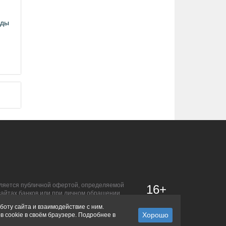
оды
является публичной офертой, определяемой
16+
сайтах банков или при личном обращении.
боту сайта и взаимодействие с ним.
в cookie в своём браузере. Подробнее в