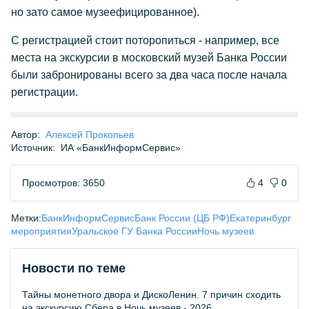
но зато самое музеефицированное).
С регистрацией стоит поторопиться - например, все
места на экскурсии в московский музей Банка России
были забронированы всего за два часа после начала
регистрации.
Автор:
Алексей Прокопьев
Источник:
ИА «БанкИнформСервис»
Просмотров: 3650
4
0
Метки:
БанкИнформСервис
Банк России (ЦБ РФ)
Екатеринбург
мероприятия
Уральское ГУ Банка России
Ночь музеев
Новости по теме
Тайны монетного двора и ДискоЛенин. 7 причин сходить
на экскурсию Сбера в Ночь музеев - 2026