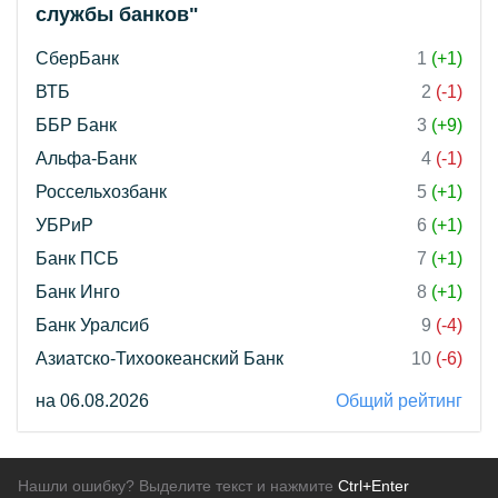
службы банков"
СберБанк
1
(+1)
ВТБ
2
(-1)
ББР Банк
3
(+9)
Альфа-Банк
4
(-1)
Россельхозбанк
5
(+1)
УБРиР
6
(+1)
Банк ПСБ
7
(+1)
Банк Инго
8
(+1)
Банк Уралсиб
9
(-4)
Азиатско-Тихоокеанский Банк
10
(-6)
на 06.08.2026
Общий рейтинг
Нашли ошибку? Выделите текст и нажмите
Ctrl+Enter